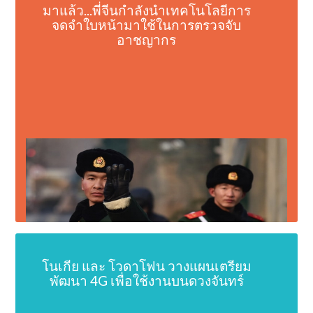
มาแล้ว...พี่จีนกำลังนำเทคโนโลยีการ
จดจำใบหน้ามาใช้ในการตรวจจับ
อาชญากร
โนเกีย และ โวดาโฟน วางแผนเตรียม
พัฒนา 4G เพื่อใช้งานบนดวงจันทร์