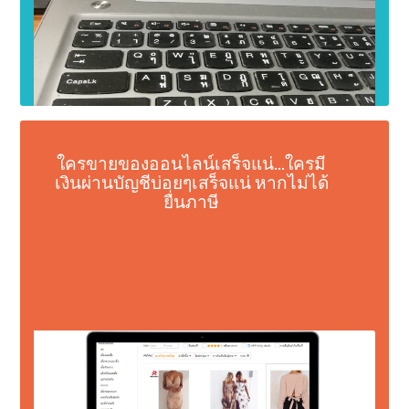
ใครขายของออนไลน์เสร็จแน่...ใครมี
เงินผ่านบัญชีบ่อยๆเสร็จแน่ หากไม่ได้
ยื่นภาษี